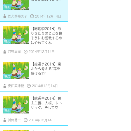
視点
佐久間裕美子
2014年12月14日
【総選挙2014】あ
りきたりのことを偉
そうにお説教するの
視点
はやめてくれ
河野嘉誠
2014年12月14日
【総選挙2014】東
北から考える“耳を
傾ける力”
視点
安田菜津紀
2014年12月14日
【総選挙2014】民
主主義、人権、レト
リック、そして党
視点
浜野喬士
2014年12月14日