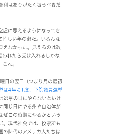
権利はありがたく扱うべきだ
空虚に思えるようになってき
て忙しい年の瀬だ。いろんな
見えなかった。見えるのは政
言われたら受け入れるしかな
、これ。
月曜日の翌日（つまり月の最初
挙は4年に1度、下院議員選挙
は選挙の日にやらないといけ
に同じ日にやる州や自治体が
なぜこの時期にやるかという
だ。現代社会では、投票所も
国の時代のアメリカ人たちは