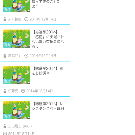
様って誰のことだ
よ？
視点
赤木智弘
2014年12月14日
【総選挙2014】
「感情」に支配され
ない賢い有権者にな
視点
ろう
塚越健司
2014年12月14日
【総選挙2014】憲
法と総選挙
論点
伊藤真
2014年12月14日
【総選挙2014】レ
ジスタンスな日曜日
視点
上田剛士 (AA=)
2014年12月14日