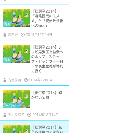
【総選挙2014】
「戦略投票のスス
メ」と「安倍政権後
視点
への備え」
岩田崇
2014年12月14日
【総選挙2014】テ
レビ局弾圧と独裁へ
のホップ・ステッ
視点
プ・ジャンプ――日
本の民主主義が壊れ
て行く
古賀茂明
2014年12月14日
【総選挙2014】輝
かない宝物
ハイライト
千木良悠子
2014年12月14日
【総選挙2014】私
たちは無力ではない