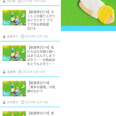
原田泰
2014年12月14日
【総選挙2014】ネ
ット上の盛り上がり
はイマイチ？ グラ
視点
フで見る衆院選
2014
閑歳孝子
2014年12月14日
【総選挙2014】私
たちはなぜ袋小路へ
はまり込んでしまう
論点
のか？――白熱政治
をとりもどそう――
遠藤薫
2014年12月14日
【総選挙2014】
「資本の論理」の呪
縛のなかで
視点
浜本隆志
2014年12月14日
【総選挙2014】皆