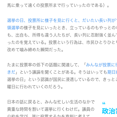
馬に乗って遠くの投票所まで行っていったのである）。
選挙の日、投票所に様子を見に行くと、だいたい長い列が
領選挙
の様子を見にいったとき、立っているのもやっとの
も、出自も、所得も違う人たちが、長い列に忍耐強く並ん
ったのを覚えている。投票という行為は、市民ひとりひと
改めて噛み締めた瞬間だった。
たまに投票率の低下の話題に関連して、「
みんなが投票に
きだ
」という議論を聞くことがある。そうはいっても
期日
選挙の日」という認識が国民に浸透しているので、きっと
曜日に行われていくのだろう。
日本の話に戻ると、みんな忙しい生活のなかで
貴重な時間を割いて選挙に行くわけだ。議員の
政治
公約を学び、誰に投票するかを真剣に考えて、