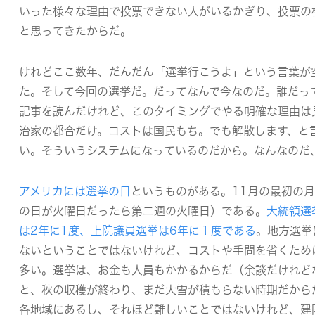
いった様々な理由で投票できない人がいるかぎり、投票の
と思ってきたからだ。
けれどここ数年、だんだん「選挙行こうよ」という言葉が
た。そして今回の選挙だ。だってなんで今なのだ。誰だっ
記事を読んだけれど、このタイミングでやる明確な理由は
治家の都合だけ。コストは国民もち。でも解散します、と
い。そういうシステムになっているのだから。なんなのだ
アメリカには選挙の日
というものがある。11月の最初の
の日が火曜日だったら第二週の火曜日）である。
大統領選
は2年に1度、上院議員選挙は6年に１度である
。地方選挙
ないということではないけれど、コストや手間を省くため
多い。選挙は、お金も人員もかかるからだ（余談だけれど
と、秋の収穫が終わり、まだ大雪が積もらない時期だから
各地域にあるし、それほど難しいことではないけれど、建