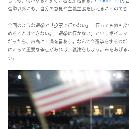
しても、何かあるとすぐに署名が始まる。
Change.org
が
選挙以外にも、自分の意見や主義主張を伝えることのでき
今回のような選挙で「投票に行かない」「行っても何も変
めることはできない。「選挙に行かない」というボイコッ
だったら、声高に不満を言おう。なんで今選挙をするのだ
にとって重要な争点があれば、議論をしよう。声をあげる
う。