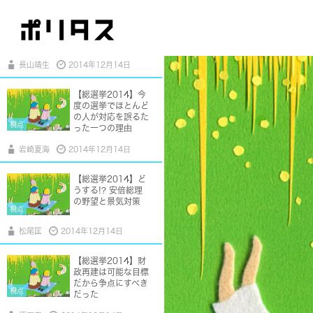
【総選挙2014】代
議制民主主義の欠陥
を踏まえ、最大限の
視点
活用を
長山靖生
2014年12月14日
【総選挙2014】今
度の選挙でほとんど
の人が対応を誤るた
視点
った一つの理由
岩崎夏海
2014年12月14日
【総選挙2014】ど
うする!? 安倍総理
の野望と景気対策
視点
松尾匡
2014年12月14日
【総選挙2014】財
政再建は可能な目標
だから争点にすべき
視点
だった