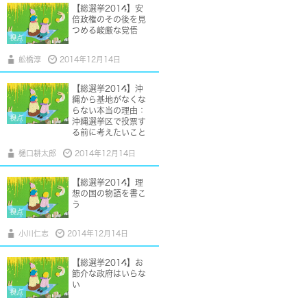
【総選挙2014】安
倍政権のその後を見
つめる峻厳な覚悟
視点
舩橋淳
2014年12月14日
【総選挙2014】沖
縄から基地がなくな
らない本当の理由：
視点
沖縄選挙区で投票す
る前に考えたいこと
樋口耕太郎
2014年12月14日
【総選挙2014】理
想の国の物語を書こ
う
視点
小川仁志
2014年12月14日
【総選挙2014】お
節介な政府はいらな
い
視点