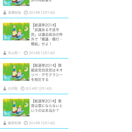
派の再結集を
視点
渡瀬裕哉
2014年12月14日
【総選挙2014】
「良識ある不良市
民」は議会政治の枠
論点
外で「横議・横行・
横結」せよ！
外山恒一
2014年12月14日
【総選挙2014】階
級政党自民党はネオ
リベ・デモクラシー
視点
を制圧する
白井聡
2014年12月14日
【総選挙2014】教
育は票にならないと
いうのは本当か？
視点
藤原和博
2014年12月14日