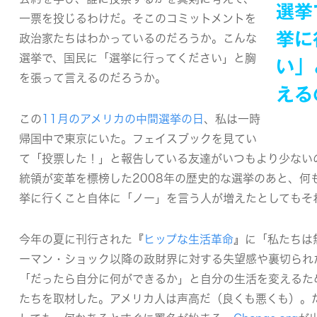
選挙
一票を投じるわけだ。そこのコミットメントを
挙に
政治家たちはわかっているのだろうか。こんな
選挙で、国民に「選挙に行ってください」と胸
い」
を張って言えるのだろうか。
える
この
11月のアメリカの中間選挙の日
、私は一時
帰国中で東京にいた。フェイスブックを見てい
て「投票した！」と報告している友達がいつもより少ない
統領が変革を標榜した2008年の歴史的な選挙のあと、何
挙に行くこと自体に「ノー」を言う人が増えたとしてもそ
今年の夏に刊行された『
ヒップな生活革命
』に
「私たちは
ーマン・ショック以降の政財界に対する失望感や裏切られ
「だったら自分に何ができるか」と自分の生活を変えるた
たちを取材した。アメリカ人は声高だ（良くも悪くも）。