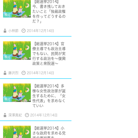
【総選挙2014】
今、書き残しておき
たいこと「独裁政権
視点
を作ってどうするの
だ？」
小林節
2014年12月14日
【総選挙2014】官
僚主導でも政治主導
でもない、民間が実
視点
行する政治を〜復興
政策と衆院選〜
藤沢烈
2014年12月14日
【総選挙2014】多
様な女性政治家が誕
生するために、「女
視点
性代表」を求めなく
ていい
深澤真紀
2014年12月14日
【総選挙2014】小
さな政府を求める党