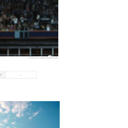
© iStock.com/EdStock
-