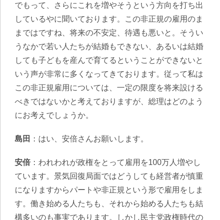
でもって、さらにこれを増やそうという方向を打ち出
しているやに聞いております。この非正規の雇用のま
まではですね、将来の不安定、待遇も悪いと。そうい
うなかで若い人たちが結婚もできない、あるいは結婚
しても子どもを産んで育てるということができないと
いう声が非常に多くなってきております。従って私は
この非正規雇用については、一定の限度を将来設ける
べきではないかと考えておりますが、総理はどのよう
にお考えでしょうか。
島田
：はい、安倍さんお願いします。
安倍
：われわれが政権をとって雇用を100万人増やし
ています。景気回復局面ではどうしても経営者が慎重
になりますからパートや非正規という形で雇用をしま
す。働き始める人たちも、それから始める人たちも結
構多いのも事実であります。しかし民主党政権時代の