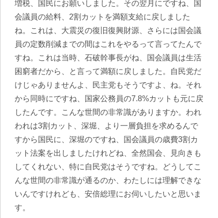
増税、国民にお願いしました。その翌月にですね、国
会議員の給料、2割カットを満額支給に戻しました
ね。これは、大震災の復旧復興財源、さらには国会議
員の定数削減までの間はこれをやるって言ってたんで
すね。これは当時、石破幹事長がね、国会議員は生活
困窮者だから、と言って満額に戻しました。自民党だ
けじゃありませんよ、民主党もそうですよ、ね。それ
から同時にですね、国家公務員の7.8%カットも元に戻
したんです。こんな世間の非常識がありますか。われ
われは3割カット、深堀、より一層負担を求めるんで
すから国民に、深堀のですね、国会議員の歳費3割カ
ット法案を出しましたけれどね、全然国会、見向きも
してくれない、特に自民党はそうですね。どうしてこ
んな世間の非常識が通るのか、わたしには理解できな
いんですけれども、安倍総理にお伺いしたいと思いま
す。