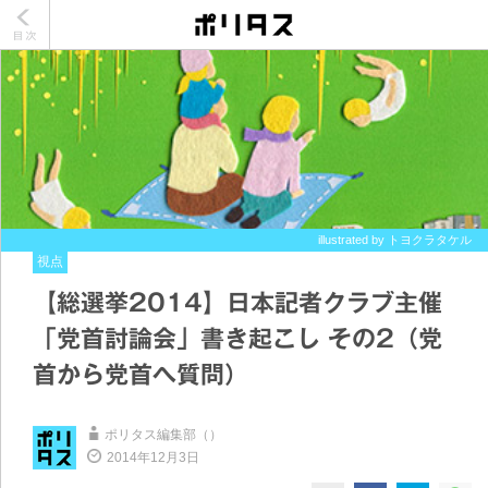
illustrated by トヨクラタケル
視点
【総選挙2014】日本記者クラブ主催
「党首討論会」書き起こし その2（党
首から党首へ質問）
ポリタス編集部（）
2014年12月3日