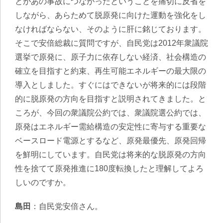
とがあの事故につながったということを痛切に反省を
しながら、あらためて脱原発に向けた運動を強化をし
なければならない、そのように肝に銘じております。
そこで安倍総裁に質問ですが、自民党は2012年衆議院
選挙で原発に、原子力に依存しない経済、社会構造の
確立を目指すと約束、再生可能エネルギーの最大限の
導入としました。すぐにはできないが将来的には段階
的に脱原発の方向を目指すと説明されてきました。と
ころが、今回の衆議院公約では、衆議院選公約では、
原発はエネルギー需給構造の安定性に寄与する重要な
ベースロード電源とするなど、原発最優先、原発回帰
を鮮明にしています。自民党は将来的な脱原発の方向
性を捨てて原発推進に180度転換したと理解してよろ
しいのですか。
島田
：自民党安倍さん。