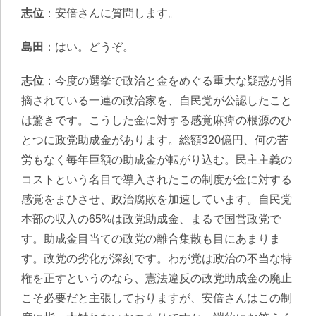
志位
：安倍さんに質問します。
島田
：はい。どうぞ。
志位
：今度の選挙で政治と金をめぐる重大な疑惑が指
摘されている一連の政治家を、自民党が公認したこと
は驚きです。こうした金に対する感覚麻痺の根源のひ
とつに政党助成金があります。総額320億円、何の苦
労もなく毎年巨額の助成金が転がり込む。民主主義の
コストという名目で導入されたこの制度が金に対する
感覚をまひさせ、政治腐敗を加速しています。自民党
本部の収入の65%は政党助成金、まるで国営政党で
す。助成金目当ての政党の離合集散も目にあまりま
す。政党の劣化が深刻です。わが党は政治の不当な特
権を正すというのなら、憲法違反の政党助成金の廃止
こそ必要だと主張しておりますが、安倍さんはこの制