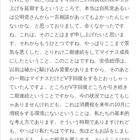
上げを延期するというところで、本当は自民党あるい
は公明党さんから一言相談があってもよかったんじゃ
ないかな、と思っておりまして。全くなかったです
ね、これは。そのことはまず申し上げたいと思いま
す。それからもうひとつですね、やっぱりここまで景
気を悪くした、とりわけ二期連続をしてマイナス成長
にしたということ、このことはですね、安倍総理は、
以前は確かに駆け込み需要がありますから、そのあと
の一期はマイナスだけどV字回復をするとおっしゃっ
ていたんですよ。ところがV字回復どころか引き続き
二期連続ということですから、今の状況ではとてもじ
ゃありませんけれども、これは消費税を来年の10月に
増税をする環境にないということは、私たちの基本的
な考え方であります。そういう時期でありますけれど
も、やっぱり私たちはですね、先ほどもお話をしまし
たけれども、人への投資を厚くする、ということはや