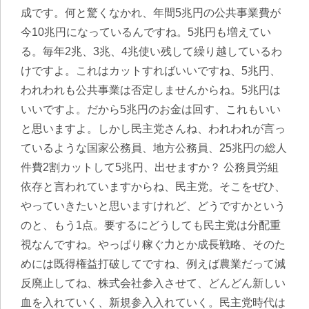
成です。何と驚くなかれ、年間5兆円の公共事業費が
今10兆円になっているんですね。5兆円も増えてい
る。毎年2兆、3兆、4兆使い残して繰り越しているわ
けですよ。これはカットすればいいですね、5兆円、
われわれも公共事業は否定しませんからね。5兆円は
いいですよ。だから5兆円のお金は回す、これもいい
と思いますよ。しかし民主党さんね、われわれが言っ
ているような国家公務員、地方公務員、25兆円の総人
件費2割カットして5兆円、出せますか？ 公務員労組
依存と言われていますからね、民主党。そこをぜひ、
やっていきたいと思いますけれど、どうですかという
のと、もう1点。要するにどうしても民主党は分配重
視なんですね。やっぱり稼ぐ力とか成長戦略、そのた
めには既得権益打破してですね、例えば農業だって減
反廃止してね、株式会社参入させて、どんどん新しい
血を入れていく、新規参入入れていく。民主党時代は