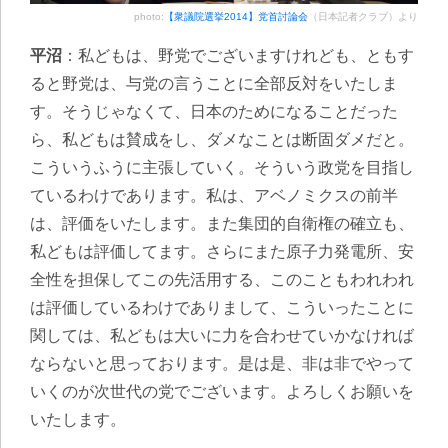
photo:
【衆議院選挙2014】党首討論会
（日本記者クラブ）より
平沼
：私どもは、野党でございますけれども、ともす
ると野党は、与党の言うことに全部反対をいたしま
す。そうじゃなくて、日本のためになることだった
ら、私どもは賛成をし、ダメなことは断固ダメだと。
こういうふうに主張していく。そういう政党を目指し
ているわけであります。私は、アベノミクスの前半
は、評価をいたします。また集団的自衛権の確立も、
私どもは評価してます。さらにまた原子力発電所、安
全性を担保してこの先活用する、このこともわれわれ
は評価しているわけでありまして、こういったことに
関しては、私どもは大いに力を合わせていかなければ
ならないと思っております。是は是、非は非でやって
いくのが次世代の党でございます。よろしくお願いを
いたします。