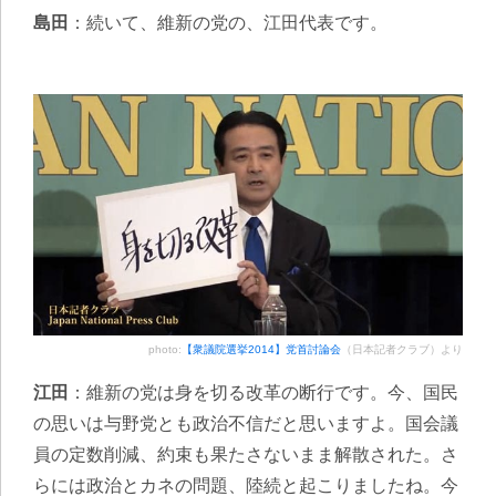
島田
：続いて、維新の党の、江田代表です。
photo:
【衆議院選挙2014】党首討論会
（日本記者クラブ）より
江田
：維新の党は身を切る改革の断行です。今、国民
の思いは与野党とも政治不信だと思いますよ。国会議
員の定数削減、約束も果たさないまま解散された。さ
らには政治とカネの問題、陸続と起こりましたね。今