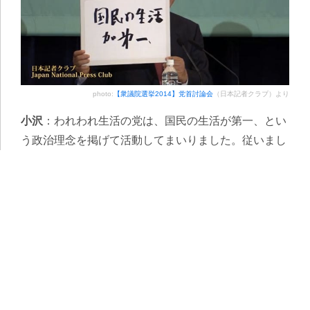
photo:
【衆議院選挙2014】党首討論会
（日本記者クラブ）より
小沢
：われわれ生活の党は、国民の生活が第一、とい
う政治理念を掲げて活動してまいりました。従いまし
て自由競争、市場経済を優先するアベノミクス、安倍
政権の考え方とは、基本的に異なります。例えば、雇
用の問題でも、非正規雇用はすでに40%ですが、これ
を政府は一層拡大しようとしております。しかしそれ
では働く人たちの生活が、安定いたしません。私ども
は当面少なくとも同一労働同一賃金ということを実現
しなければならない。そうしなければ、個人消費も増
えない。景気は良くならないと思います。また農業に