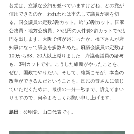
各党は、立派な公約を並べていますけどね、どの党が
信用できるのか。われわれは率先して議員が身を切
る。国会議員の定数3割カット。給与3割カット。国家
公務員・地方公務員、25兆円の人件費2割カットで5兆
円を出します。大阪で何が起こったか。橋下さんが府
知事になって議会を多数占めた。府議会議員の定数は
109から88、20人以上減りました。府議会議員の給与
も、3割カットです。こうした維新がやったことを、
ぜひ、国政でやりたい。そして、維新こそが、本当の
改革ができるんだということを、国民の皆さんに信じ
ていただくために、最後の一分一秒まで、訴えてまい
りますので、何卒よろしくお願い申し上げます。
島田
：公明党、山口代表です。