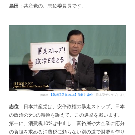
島田
：共産党の、志位委員長です。
photo:
【衆議院選挙2014】党首討論会
（日本記者クラブ）より
志位
：日本共産党は、安倍政権の暴走ストップ、日本
の政治の5つの転換を訴えて、この選挙を戦います。
第一に、消費税10%は中止し、富裕層や大企業に応分
の負担を求める消費税に頼らない別の道で財源を作り