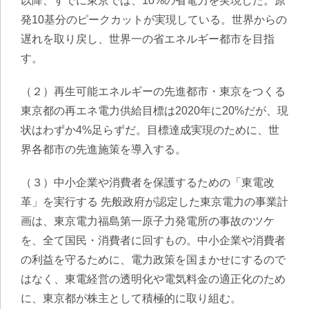
以降、すでに東京では、10%の省電力を実現した。原
発10基分のピークカットが実現している。世界からの
遅れを取り戻し、世界一の省エネルギー都市を目指
す。
（２）再生可能エネルギーの先進都市・東京をつくる
東京都の再エネ電力供給目標は2020年に20%だが、現
状はわずか4%足らずだ。目標達成実現のために、世
界各都市の先進施策を導入する。
（３）中小企業や消費者を保護するための「東電改
革」を実行する 先般政府が認定した東京電力の事業計
画は、東京電力福島第一原子力発電所の事故のツケ
を、全て国民・消費者に回すもの。中小企業や消費者
の利益を守るために、電力政策を国まかせにするので
はなく、東電経営の透明化や電気料金の適正化のため
に、東京都が株主として積極的に取り組む。