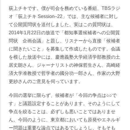
荻上チキです。僕が司会を務めている番組、TBSラジ
オ「荻上チキ Session–22」では、主な候補者に対し
て公開質問状を送付しました。実はこの質問状は、
2014年1月22日の放送で「都知事選候補者への公開質
問状 企画会議」と題し、リスナーから直接「候補者
に聞きたいこと」を募集して作成したものです。会議
を模した放送中には、慶應義塾大学経済学部教授の土
居丈朗さん、ジャーナリストの神保哲生さん、高崎経
済大学准教授で哲学者の國分功一郎さん、作家の大野
更紗さんのご意見を伺っています。
今回の選挙に限らず、候補者が「今回の争点は○○で
す」と議題設定することがあります。そのようにして
争点を絞ることは、必ずしも悪いことではありませ
ん。今回のように、東京都においても原発やエネルギ
ー問題は重要な論点ではあるでしょうし、そもそも