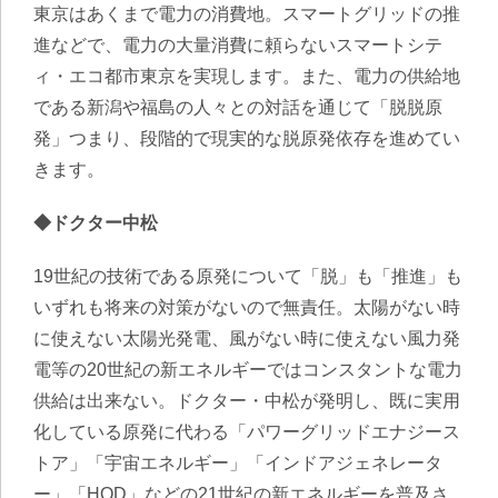
東京はあくまで電力の消費地。スマートグリッドの推
進などで、電力の大量消費に頼らないスマートシテ
ィ・エコ都市東京を実現します。また、電力の供給地
である新潟や福島の人々との対話を通じて「脱脱原
発」つまり、段階的で現実的な脱原発依存を進めてい
きます。
◆ドクター中松
19世紀の技術である原発について「脱」も「推進」も
いずれも将来の対策がないので無責任。太陽がない時
に使えない太陽光発電、風がない時に使えない風力発
電等の20世紀の新エネルギーではコンスタントな電力
供給は出来ない。ドクター・中松が発明し、既に実用
化している原発に代わる「パワーグリッドエナジース
トア」「宇宙エネルギー」「インドアジェネレータ
ー」「HOD」などの21世紀の新エネルギーを普及さ