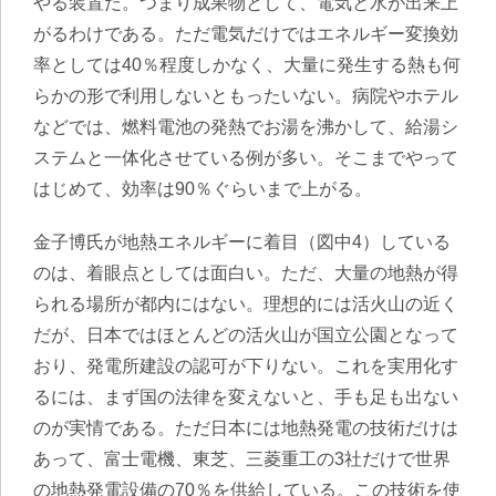
やる装置だ。つまり成果物として、電気と水が出来上
がるわけである。ただ電気だけではエネルギー変換効
率としては40％程度しかなく、大量に発生する熱も何
らかの形で利用しないともったいない。病院やホテル
などでは、燃料電池の発熱でお湯を沸かして、給湯シ
ステムと一体化させている例が多い。そこまでやって
はじめて、効率は90％ぐらいまで上がる。
金子博氏が地熱エネルギーに着目（図中4）している
のは、着眼点としては面白い。ただ、大量の地熱が得
られる場所が都内にはない。理想的には活火山の近く
だが、日本ではほとんどの活火山が国立公園となって
おり、発電所建設の認可が下りない。これを実用化す
るには、まず国の法律を変えないと、手も足も出ない
のが実情である。ただ日本には地熱発電の技術だけは
あって、富士電機、東芝、三菱重工の3社だけで世界
の地熱発電設備の70％を供給している。この技術を使