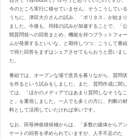
自分で（synodosで）作ろうと思っていたのですが、
今のところ実行に移せていません。そうこうしている
うちに、津田大介さんの試み、「ポリタス」が始まり
ました。今後も、同様の試みが加速することで、「公
開質問状への回答まとめ」機能を持つプラットフォー
ムが発展するといいな、と期待しつつ、こうして番組
で得た回答をまずはシェアさせてもらおうと思いまし
た。
番組では、オープンな場で意見を募りながら、質問状
を作るという試みをしました。また、質問作成に関し
ては、「ほかのメディアではあまり質問しなそうなこ
と」を重視しました。一人でも多くの方に、判断の材
料として活用していたければ幸いです。
なお、田母神俊雄候補からは、「多数の媒体からアン
ケートの回答を求められていますが、人手不足のた