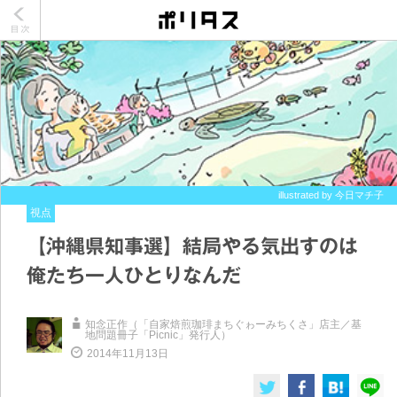
illustrated by 今日マチ子
視点
【沖縄県知事選】結局やる気出すのは
俺たち一人ひとりなんだ
知念正作（「自家焙煎珈琲まちぐゎーみちくさ」店主／基
地問題冊子「Picnic」発行人）
2014年11月13日