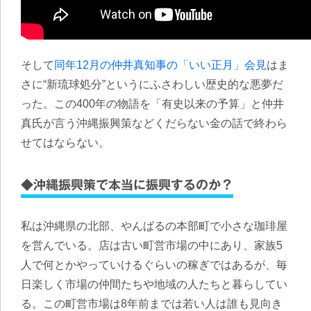
そして
同年12月の仲井真知事の「いい正月」会見
は
ま
さに“新琉球処分”というにふさわしい歴史的な悪夢だ
った
。この400年の物語を「有史以来の予算」と仲井
真氏が言う沖縄振興策などくだらない金の話で終わら
せてはならない。
◆沖縄振興策で本当に振興するのか？
私は沖縄県の北部、やんばるの本部町で小さな珈琲屋
を営んでいる。店は古い町営市場の中にあり、家族5
人で何とかやっていけるぐらいの稼ぎではあるが、毎
日楽しく市場の仲間たちや地域の人たちと暮らしてい
る。この町営市場は8年前までは若い人は誰も見向き