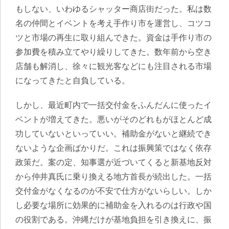
もしない、いわゆるシャッター商店街だった。私は数
名の仲間とイベントを考え手作り市を運営し、コツコ
ツと市場の再生に取り組んできた。資金は手作り市の
参加費を積み立てやり繰りしてきた。数年前から空き
店舗も解消し、徐々に観光客などにも注目される市場
になってきたと自負している。
しかし、
最近町内で一括交付金をふんだんに使ったイ
ベントが増えてきた。悪いがそのどれもがほとんど成
功していないといっていい。補助金がないと継続でき
ないような企画ばかりだ。
これは振興策ではなく依存
政策
だ
。案の定、知事選が近づいてくると新基地反対
から仲井真氏に乗り換える地方首長が続出した。一括
交付金がなくなるのが不安で仕方がないらしい。しか
し必要な場所に効果的に補助金を入れるのは行政や国
の役割である。沖縄だけが基地負担を引き換えに、振