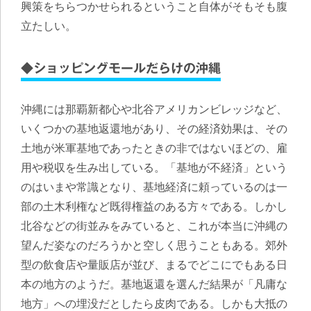
興策をちらつかせられるということ自体がそもそも腹
立たしい。
◆ショッピングモールだらけの沖縄
沖縄には那覇新都心や北谷アメリカンビレッジなど、
いくつかの基地返還地があり、その経済効果は、その
土地が米軍基地であったときの非ではないほどの、雇
用や税収を生み出している。
「基地が不経済」という
のはいまや常識となり、基地経済に頼っているのは一
部の土木利権など既得権益のある方々である
。しかし
北谷などの街並みをみていると、これが本当に沖縄の
望んだ姿なのだろうかと空しく思うこともある。郊外
型の飲食店や量販店が並び、まるでどこにでもある日
本の地方のようだ。基地返還を選んだ結果が「凡庸な
地方」への埋没だとしたら皮肉である。しかも
大抵の