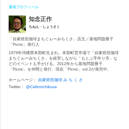
著者プロフィール
知念正作
ちねん・しょうさく
「自家焙煎珈琲まちぐゎーみちくさ」店主／基地問題冊子
「Picnic」発行人
1979年沖縄県本部町生まれ。本部町営市場で「自家焙煎珈琲
まちぐゎーみちくさ」を経営しながら「もとぶ手作り市」な
どのイベントも手がける。2012年から基地問題冊子
「Picnic」を仲間と発行、現在「Picnic」vol.2が発売中。
ホームページ：
自家焙煎珈琲 み ち く さ
Twitter：
@Cafemichikusa