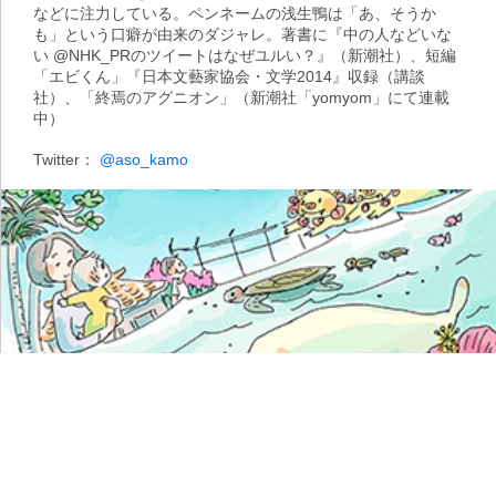
などに注力している。ペンネームの浅生鴨は「あ、そうか
も」という口癖が由来のダジャレ。著書に『中の人などいな
い @NHK_PRのツイートはなぜユルい？』（新潮社）、短編
「エビくん」『日本文藝家協会・文学2014』収録（講談
社）、「終焉のアグニオン」（新潮社「yomyom」にて連載
中）
Twitter：
@aso_kamo
illustrated by 今日マチ子
視点
【沖縄県知事選】「候補者ネット討論
会」書き起こし 前編（基地問題）