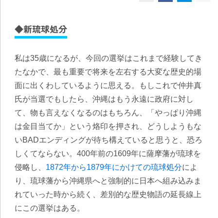
◆新琉球処分
私は35歳になるが、今回の選挙はこれまで経験してき
たなかで、最も重要で将来を左右する大変な歴史的場
面に出くわしているように思える。もしこれで仲井真
氏が当選でもしたら、沖縄はもう永遠に政府に対し
て、物も言えなくなるのはもちろん、「やっぱり沖縄
は金目当てか」という烙印を押され、どうしようもな
いBADエンディングが待ち構えていると思うと、恐ろ
しくてならない。400年前の1609年に薩摩藩が琉球を
侵略し、
1872年から1879年にかけての琉球処分
によ
り、琉球藩から沖縄県へと強制的に日本へ組み込みま
れていった時から続く、差別的な歴史物語の延長線上
にこの選挙はある。