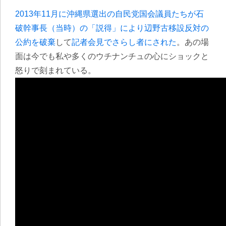
2013年11月に
沖縄県選出の自民党国会議員たちが石
破幹事長（当時）の「説得」により辺野古移設反対の
公約を破棄
して
記者会見でさらし者にされた
。あの場
面は今でも私や多くのウチナンチュの心にショックと
怒りで刻まれている。