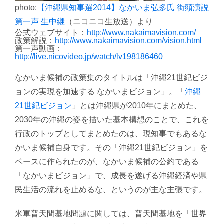
photo:
【沖縄県知事選2014】なかいま弘多氏 街頭演説
第一声 生中継
（ニコニコ生放送）より
公式ウェブサイト：
http://www.nakaimavision.com/
政策解説：
http://www.nakaimavision.com/vision.html
第一声動画：
http://live.nicovideo.jp/watch/lv198186460
なかいま候補の政策集のタイトルは「沖縄21世紀ビジ
ョンの実現を加速する なかいまビジョン」。「
沖縄
21世紀ビジョン
」とは沖縄県が2010年にまとめた、
2030年の沖縄の姿を描いた基本構想のことで、これを
行政のトップとしてまとめたのは、現知事でもあるな
かいま候補自身です。その「沖縄21世紀ビジョン」を
ベースに作られたのが、なかいま候補の公約である
「なかいまビジョン」で、成長を遂げる沖縄経済や県
民生活の流れを止めるな、というのが主な主張です。
米軍普天間基地問題に関しては、普天間基地を「世界