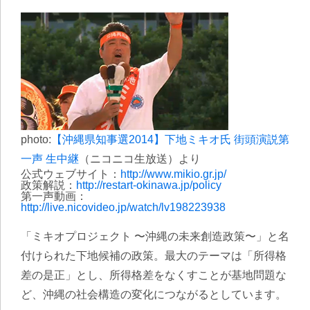
photo:
【沖縄県知事選2014】下地ミキオ氏 街頭演説第
一声 生中継
（ニコニコ生放送）より
公式ウェブサイト：
http://www.mikio.gr.jp/
政策解説：
http://restart-okinawa.jp/policy
第一声動画：
http://live.nicovideo.jp/watch/lv198223938
「ミキオプロジェクト 〜沖縄の未来創造政策〜」と名
付けられた下地候補の政策。最大のテーマは「所得格
差の是正」とし、所得格差をなくすことが基地問題な
ど、沖縄の社会構造の変化につながるとしています。