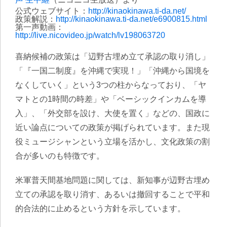
公式ウェブサイト：
http://kinaokinawa.ti-da.net/
政策解説：
http://kinaokinawa.ti-da.net/e6900815.html
第一声動画：
http://live.nicovideo.jp/watch/lv198063720
喜納候補の政策は「辺野古埋め立て承認の取り消し」
「『一国二制度』を沖縄で実現！」「沖縄から国境を
なくしていく」という3つの柱からなっており、「ヤ
マトとの1時間の時差」や「ベーシックインカムを導
入」、「外交部を設け、大使を置く」などの、国政に
近い論点についての政策が掲げられています。また現
役ミュージシャンという立場を活かし、文化政策の割
合が多いのも特徴です。
米軍普天間基地問題に関しては、新知事が辺野古埋め
立ての承認を取り消す、あるいは撤回することで平和
的合法的に止めるという方針を示しています。