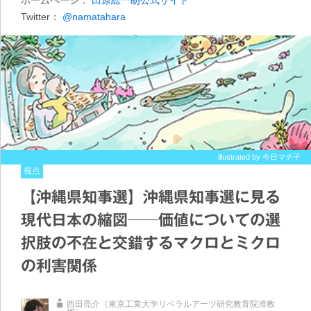
ホームページ：
田原総一朗公式サイト
Twitter：
@namatahara
illustrated by 今日マチ子
視点
【沖縄県知事選】沖縄県知事選に見る
現代日本の縮図──価値についての選
択肢の不在と交錯するマクロとミクロ
の利害関係
西田亮介（東京工業大学リベラルアーツ研究教育院准教