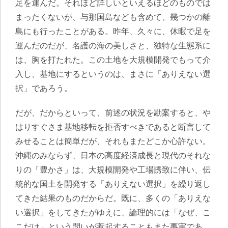
足を運んだ。それほど詳しいといえるほどのものでは
まったくないが、与那国島なども含めて、幾つかの離
島にも行ったことがある。昨年、久々に、休暇で足を
運んだのだが、名護の海の美しさと、独特な生態系に
は、胸を打たれた。この土地を大規模開発でもって介
入し、基地にするというのは、まさに「ありえない選
択」であろう。
だが、だからといって、前述の状況を勘案すると、や
はりすぐさま基地移転を拒否すべきであると断言して
みせることは簡単だが、それもまたどこか心許ない。
沖縄のみならず、日本の高度経済成長と現代のそれな
りの「豊かさ」は、大規模開発や工場誘致に伴い、伝
統的な国土を開発する「ありえない選択」を繰り返し
てきた結果のものだからだ。既に、多くの「ありえな
い選択」をしてきたがゆえに、論理的には「なぜ、こ
こだけ」という問いが惹起することもまた事実であ