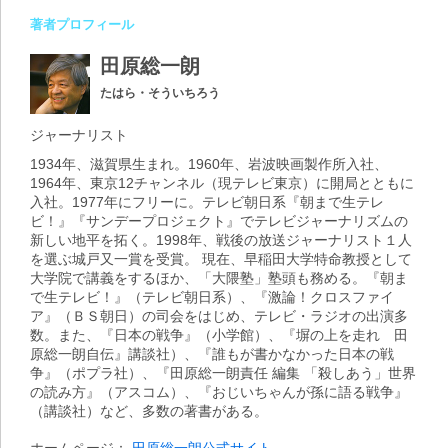
著者プロフィール
田原総一朗
たはら・そういちろう
ジャーナリスト
1934年、滋賀県生まれ。1960年、岩波映画製作所入社、
1964年、東京12チャンネル（現テレビ東京）に開局とともに
入社。1977年にフリーに。テレビ朝日系『朝まで生テレ
ビ！』『サンデープロジェクト』でテレビジャーナリズムの
新しい地平を拓く。1998年、戦後の放送ジャーナリスト１人
を選ぶ城戸又一賞を受賞。 現在、早稲田大学特命教授として
大学院で講義をするほか、「大隈塾」塾頭も務める。『朝ま
で生テレビ！』（テレビ朝日系）、『激論！クロスファイ
ア』（ＢＳ朝日）の司会をはじめ、テレビ・ラジオの出演多
数。また、『日本の戦争』（小学館）、『塀の上を走れ 田
原総一朗自伝』講談社）、『誰もが書かなかった日本の戦
争』（ポプラ社）、『田原総一朗責任 編集 「殺しあう」世界
の読み方』（アスコム）、『おじいちゃんが孫に語る戦争』
（講談社）など、多数の著書がある。