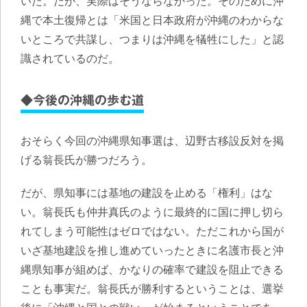
いた。だが、実際はそうならなかった。そのために沖
縄で本土復帰とは
「米国と日本政府が沖縄のわからな
いところで共謀し、つまりは沖縄を犠牲にした」
と認
識されているのだ。
◆今後の沖縄の歩む道
おそらく今回の沖縄県知事選は、辺野古移設反対を掲
げる翁長氏が勝つだろう。
だが、県知事には基地の建設を止める「権利」はな
い。翁長氏も仲井真氏のように最終的に国に押し切ら
れてしまう可能性はゼロではない。ただこれから国が
いざ基地建設を推し進めていったときに名護市長と沖
縄県知事が組めば、かなりの確率で建設を阻止できる
ことも事実だ。翁長氏が勝利するということは、選挙