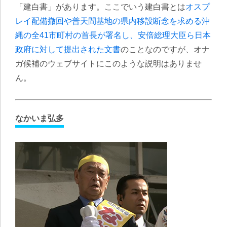
「建白書」があります。ここでいう建白書とは
オスプ
レイ配備撤回や普天間基地の県内移設断念を求める沖
縄の全41市町村の首長が署名し、安倍総理大臣ら日本
政府に対して提出された文書
のことなのですが、オナ
ガ候補のウェブサイトにこのような説明はありませ
ん。
なかいま弘多