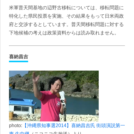
米軍普天間基地の辺野古移転については、移転問題に
特化した県民投票を実施、その結果をもって日米両政
府と交渉するとしています。普天間移転問題に対する
下地候補の考えは政策資料からは読み取れません。
喜納昌吉
photo:
【沖縄県知事選2014】喜納昌吉氏 街頭演説第一
声 生中継
（ニコニコ生放送）より