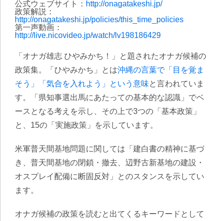
公式ウェブサイト：
http://onagatakeshi.jp/
政策解説：
http://onagatakeshi.jp/policies/this_time_policies
第一声動画：
http://live.nicovideo.jp/watch/lv198186429
「オナガ雄志 ひやみかち！」と題されたオナガ候補の
政策集。「ひやみかち」とは
沖縄の言葉で「目を覚ま
そう」「気合を入れよう」という意味
と言われていま
す。「県知事選出馬にあたっての基本的な認識」でベ
ースとなる考えを示し、その上で3つの「基本政策」
と、15の「実施政策」を示しています。
米軍普天間基地問題に関しては「建白書の精神に基づ
き、普天間基地の閉鎖・撤去、辺野古新基地の建設・
オスプレイ配備に断固反対」とのスタンスを示してい
ます。
オナガ候補の政策を読むと出てくるキーワードとして