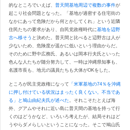
的なところでいえば、
普天間基地周辺で複数の事件
が
起こり社会問題となった。「基地が過密する住宅街の
なかにあって危険だから何とかしてくれ」という近隣
住民たちの要求があり、自民党政権時代に
基地を辺野
古へ移そう
と決めた。普天間と比べると辺野古は人が
少ないため、危険度が遥かに低いという理由からだ。
そのために野中広務氏、あるいは岡本行夫氏といった
色んな人たちが随分努力して、一時は沖縄県知事も、
名護市長も、地元の議員たちも大体がOKをした。
ところが民主党政権になって
「米軍基地の74％を沖縄
に押し付けている状況はまったく良くない。不当であ
る」と鳩山由紀夫氏が述べた
。それこそたとえば海
外、グアムやそれに近い島に普天間の基地を持って行
くのはどうかなど、いろいろ考えたが、結局それはど
うやらダメらしいということになった。そこで鳩山氏