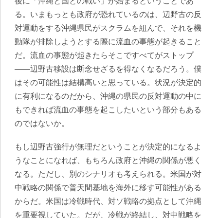
後に「沖縄と国との戦い」が始まるということであ
る。
いまもっとも政府が恐れているのは、辺野古の反
対運動をする沖縄県民がスクラムを組んで、それを機
動隊が排除しようとする際に流血の事態が起きること
だ。流血の事態が起きたらそこですべてがストップ
——辺野古移設は断念せざるを得なくなるだろう。僕
はその可能性は結構高いと思っている。状況が決定的
に有利になるのだから、沖縄の県民の反対運動の中に
もできれば流血の事態を起こしたいという部分もある
のではないか。
もし辺野古強行が無理だということが決定的になるよ
うなことになれば、もちろん政府と沖縄の関係が悪く
なる。ただし、別のシナリオも考えられる。米国が対
中戦略の関係で普天間基地を海外に移す可能性がある
からだ。米国は冷戦時代、対ソ戦略の拠点として沖縄
を重要視していた。だが、冷戦が終結し、対中戦略を