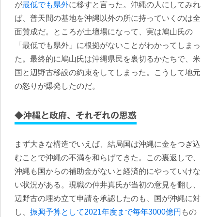
が
最低でも県外
に移すと言った。沖縄の人にしてみれ
ば、普天間の基地を沖縄以外の所に持っていくのは全
面賛成だ。ところが土壇場になって、実は鳩山氏の
「最低でも県外」に根拠がないことがわかってしまっ
た。最終的に鳩山氏は沖縄県民を裏切るかたちで、米
国と辺野古移設の約束をしてしまった。こうして地元
の怒りが爆発したのだ。
◆沖縄と政府、それぞれの思惑
まず大きな構造でいえば、結局
国は沖縄に金をつぎ込
むことで沖縄の不満を和らげてきた。この裏返しで、
沖縄も国からの補助金がないと経済的にやっていけな
い状況がある。
現職の仲井真氏が当初の意見を翻し、
辺野古の埋め立て申請を承認したのも、国が沖縄に対
し、
振興予算として2021年度まで毎年3000億円
もの