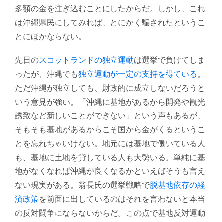
多額の金を注ぎ込むことにしたからだ。しかし、これ
は沖縄県民にしてみれば、とにかく騙されたというこ
とにほかならない。
先日の
スコットランドの独立運動
は選挙で負けてしま
ったが、沖縄でも
独立運動が一定の支持を得ている
。
ただ沖縄が独立しても、財政的に成立しないだろうと
いう意見が強い。「沖縄に基地があるから開発や観光
誘致など新しいことができない」という声もあるが、
そもそも基地があるからこそ国から金がくるというこ
とを忘れちゃいけない。地元には基地で働いている人
も、基地に土地を貸している人も大勢いる。単純に基
地がなくなれば沖縄が良くなるかといえばそうも言え
ない現実がある。
翁長氏の選挙戦略で
脱基地依存の経
済政策
を前面に出しているのはそれを言わないと本当
の反対闘争にならないからだ
。この点で基地反対運動