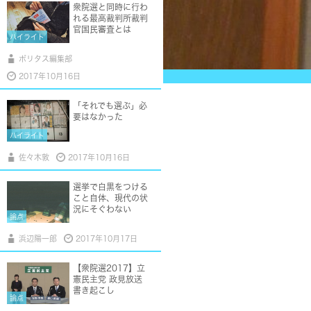
衆院選と同時に行わ
れる最高裁判所裁判
官国民審査とは
ハイライト
ポリタス編集部
2017年10月16日
「それでも選ぶ」必
要はなかった
ハイライト
佐々木敦
2017年10月16日
選挙で白黒をつける
こと自体、現代の状
況にそぐわない
論点
浜辺陽一郎
2017年10月17日
【衆院選2017】立
憲民主党 政見放送
書き起こし
論点