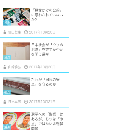
「見せかけの公約」
に惑わされていない
か?
視点
笹山登生
2017年10月20日
日本社会が「ウソの
氾濫」を許すか否か
を問う選挙
論点
山崎雅弘
2017年10月20日
だれが「国民の安
全」を守るのか
視点
日比嘉高
2017年10月21日
選挙への「影響」は
あるが、じつは「争
点」ではない北朝鮮
論点
問題