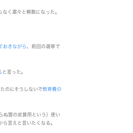
もなく粛々と解散になった。
ておきながら
、前回の選挙で
る
と言った。
たのにそうしないで
教育費の
らぬ狸の皮算用という）使い
から言えと言いたくなる。