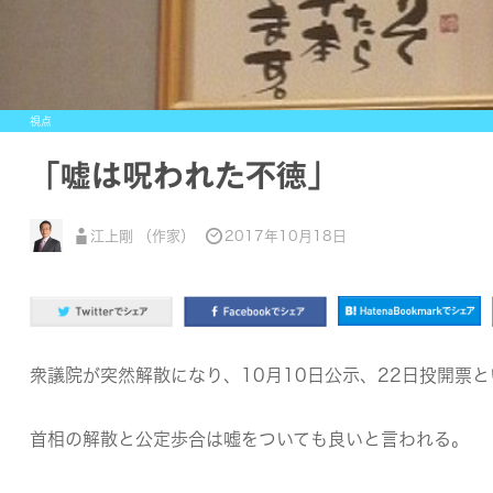
視点
「嘘は呪われた不徳」
江上剛 （作家）
2017年10月18日
衆議院が突然解散になり、10月10日公示、22日投開票
首相の解散と公定歩合は嘘をついても良いと言われる。