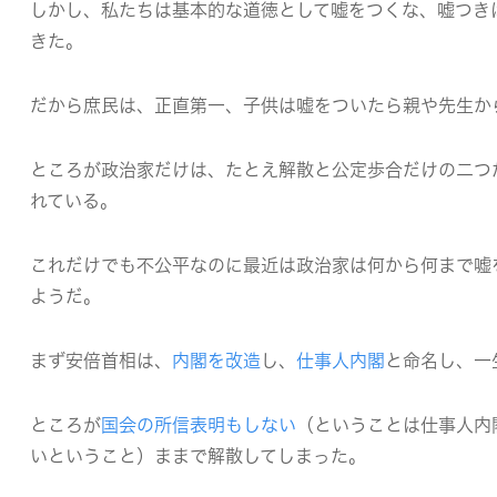
しかし、私たちは基本的な道徳として嘘をつくな、嘘つき
きた。
だから庶民は、正直第一、子供は嘘をついたら親や先生か
ところが政治家だけは、たとえ解散と公定歩合だけの二つ
れている。
これだけでも不公平なのに最近は政治家は何から何まで嘘
ようだ。
まず安倍首相は、
内閣を改造
し、
仕事人内閣
と命名し、一
ところが
国会の所信表明もしない
（ということは仕事人内
いということ）ままで解散してしまった。