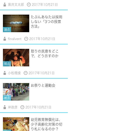
黒井文太郎
2017年10月21日
たぶんあなたは採用
しない「3つの投票
方法」
論点
finalvent
2017年10月21日
怒りの民意をどこ
で、どう示すのか
視点
小松理虔
2017年10月21日
お祭りと運動会
視点
岸政彦
2017年10月21日
幼児教育無償化は、
少子高齢化対策の切
り札になるのか？