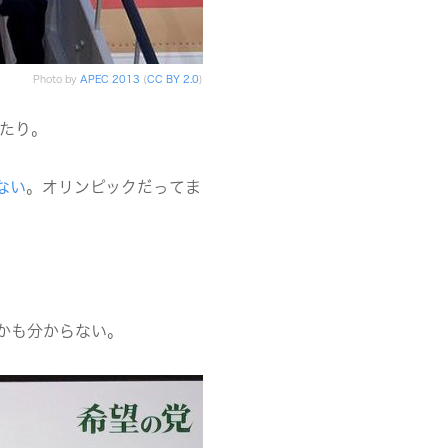
Photo by
APEC 2013
(
CC BY 2.0
)
たり。
ない
。オリンピックだってま
かも分からない。