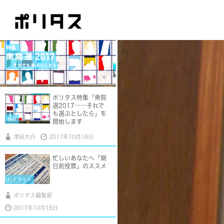
ポリタス特集「衆院
選2017――それで
も選ぶとしたら」を
視点
開始します
津田大介
2017年10月16日
忙しいあなたへ「期
日前投票」のススメ
ハイライト
ポリタス編集部
2017年10月16日