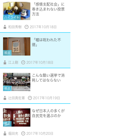
「感情支配社会」に
巻き込まれない投票
方法
ハイライト
和田秀樹
2017年10月18日
「嘘は呪われた不
徳」
視点
江上剛
2017年10月18日
こんな酷い選挙で消
耗してはならない
視点
辻田真佐憲
2017年10月19日
なぜ日本人の多くが
自民党を選ぶのか
視点
福田充
2017年10月20日