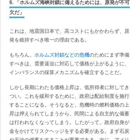
6. 「ホルムズ海峡封鎖に備えるためには、原発が不可
欠だ」
これは、地震国日本で、高コストにもかかわらず、原
発を維持すべき唯一の理由である。
もちろん、
ホルムズ封鎖などの危機
のためにまず準備
すべきは、需要逼迫に対応して価格が上がるように、
インバランスの採算メカニズムを確立することだ。
しかし長期にわたる価格上昇は、低所得者に対してき
つい。これを緩和するために、政府は配給制度を施行
することになる。そうなると、危機時の燃料価格の上
昇は押えられてしまうから、民間による自主的な備蓄
は行われなくなってしまう。したがって、政府自身が
金をかけてリスクヘッジをする必要がある。まず石炭
や石油の備蓄をすることが重要である。次に、アメリ