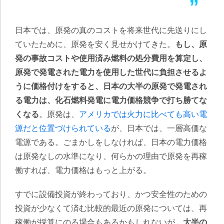
日本では、原発の真のコストを将来世代に先送りにし
ていたために、原発を安く見せかけてきた。
もし、原
発の事故コストや使用済み燃料の処分費用を算定し、
原発で発電された電力を使用した世代に負担させるよ
うに価格付けをすると、日本の大半の原発で発電され
る電力は、化石燃料発電に電力価格競争で打ち勝てな
くなる
。原発は、
アメリカでは火力に比べても高い電
源だと位置づけられている
が、日本では、一層高価な
電源である。ごまかしをしなければ、日本の電力価格
は原発なしの水準になり、何らかの理由で原発を再稼
働すれば、電力価格はもっと上がる。
すでに設備投資が終わっており、かつ安全性のための
投資が少なくて済む比較的最近の原発については、再
稼働が採算にのる場合もあるかもしれないが、
大半の