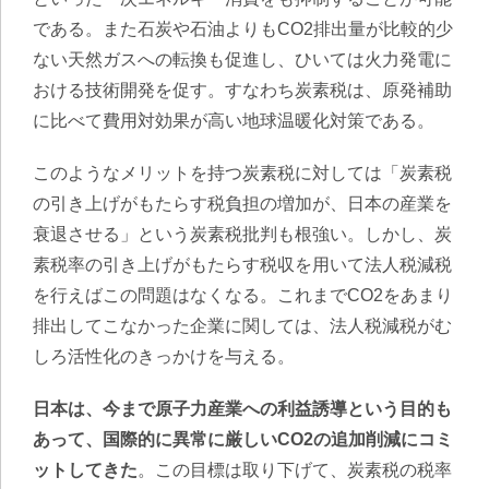
である。また石炭や石油よりもCO2排出量が比較的少
ない天然ガスへの転換も促進し、ひいては火力発電に
おける技術開発を促す。すなわち炭素税は、原発補助
に比べて費用対効果が高い地球温暖化対策である。
このようなメリットを持つ炭素税に対しては「炭素税
の引き上げがもたらす税負担の増加が、日本の産業を
衰退させる」という炭素税批判も根強い。しかし、炭
素税率の引き上げがもたらす税収を用いて法人税減税
を行えばこの問題はなくなる。これまでCO2をあまり
排出してこなかった企業に関しては、法人税減税がむ
しろ活性化のきっかけを与える。
日本は、今まで原子力産業への利益誘導という目的も
あって、国際的に異常に厳しいCO2の追加削減にコミ
ットしてきた
。この目標は取り下げて、炭素税の税率