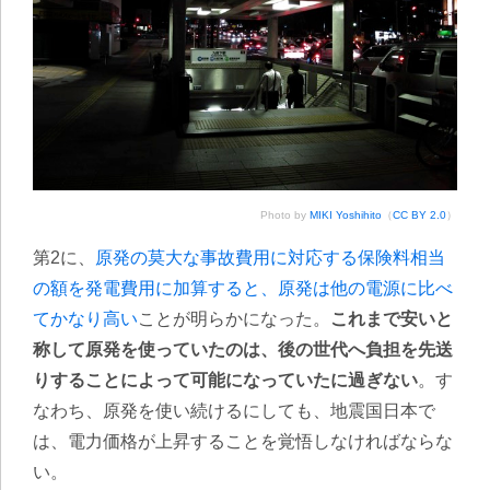
Photo by
MIKI Yoshihito
（
CC BY 2.0
）
第2に、
原発の莫大な事故費用に対応する保険料相当
の額を発電費用に加算すると、原発は他の電源に比べ
てかなり高い
ことが明らかになった。
これまで安いと
称して原発を使っていたのは、後の世代へ負担を先送
りすることによって可能になっていたに過ぎない
。す
なわち、原発を使い続けるにしても、地震国日本で
は、電力価格が上昇することを覚悟しなければならな
い。