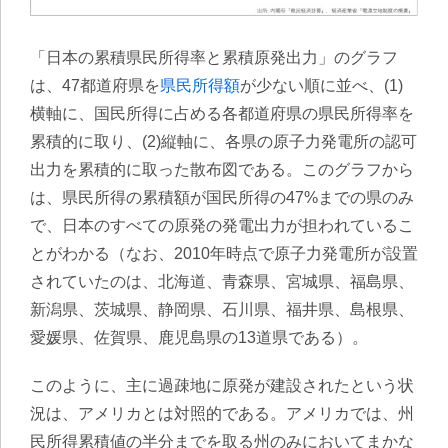
「日本の累積県民所得率と累積原発出力」のグラフ
は、47都道府県を
県民所得額
が少ない順に並べ、(1)
横軸に、国民所得に占める各都道府県の県民所得率を
累積的に取り、(2)縦軸に、各県の原子力発電所の認可
出力を累積的に取った散布図である。このグラフから
は、県民所得の累積額が国民所得の47%までの県のみ
で、日本のすべての原発の発電出力が担われているこ
とがわかる（なお、2010年時点で原子力発電所が設置
されていたのは、北海道、青森県、宮城県、福島県、
新潟県、茨城県、静岡県、石川県、福井県、島根県、
愛媛県、佐賀県、鹿児島県の13道県である）。
このように、主に過疎地に原発が建設されたという状
況は、アメリカとは対照的である。アメリカでは、州
民所得累積値の半分までを取る州のみにおいてまかな