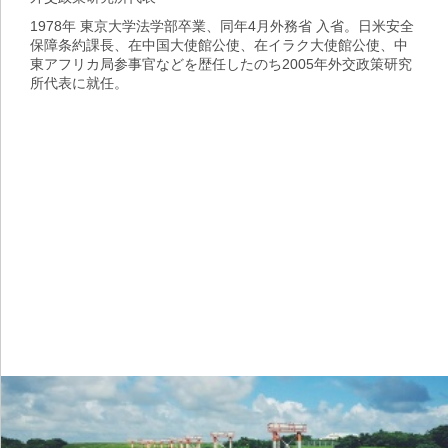
1978年 東京大学法学部卒業、同年4月外務省 入省。日米安全
保障条約課長、在中国大使館公使、在イラク大使館公使、中
東アフリカ局参事官などを歴任したのち2005年外交政策研究
所代表に就任。