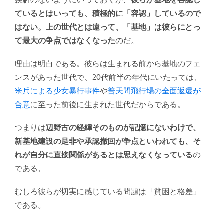
ているとはいっても、積極的に「容認」しているので
はない。上の世代とは違って、「基地」は彼らにとっ
て最大の争点ではなくなった
のだ。
理由は明白である。彼らは生まれる前から基地のフェ
ンスがあった世代で、20代前半の年代にいたっては、
米兵による少女暴行事件
や
普天間飛行場の全面返還が
合意
に至った前後に生まれた世代だからである。
つまりは
辺野古の経緯そのものが記憶にないわけで、
新基地建設の是非や承認撤回が争点といわれても、そ
れが自分に直接関係があるとは思えなくなっている
の
である。
むしろ彼らが切実に感じている問題は「貧困と格差」
である。