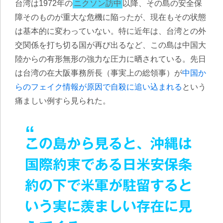
台湾は1972年の
ニクソン訪中
以降、その島の安全保
障そのものが重大な危機に陥ったが、現在もその状態
は基本的に変わっていない。特に近年は、台湾との外
交関係を打ち切る国が再び出るなど、この島は中国大
陸からの有形無形の強力な圧力に晒されている。先日
は台湾の在大阪事務所長（事実上の総領事）が
中国か
らのフェイク情報が原因で自殺に追い込まれる
という
痛ましい例すら見られた。
この島から見ると、沖縄は
国際約束である日米安保条
約の下で米軍が駐留すると
いう実に羨ましい存在に見