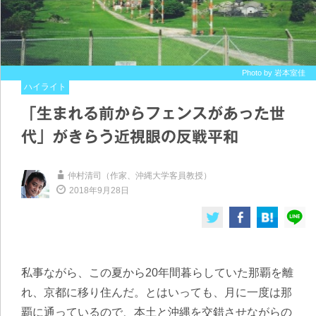
Photo by 岩本室佳
ハイライト
「生まれる前からフェンスがあった世
代」がきらう近視眼の反戦平和
仲村清司（作家、沖縄大学客員教授）
2018年9月28日
私事ながら、この夏から20年間暮らしていた那覇を離
れ、京都に移り住んだ。とはいっても、月に一度は那
覇に通っているので、本土と沖縄を交錯させながらの