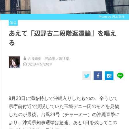
Photo by 岩本室佳
論点
あえて「辺野古二段階返還論」を唱え
る
古谷経衡（評論家／著述家）
2018年9月29日
9月28日に満を持して沖縄入りしたものの、辛うじて
県庁前付近で演説していた玉城デニー氏のそれを見物
したのが最後。台風24号（チャーミー）の沖縄直撃に
より、沖縄県知事選挙は急遽、あと1日を残してこの