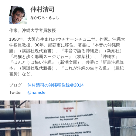
仲村清司
なかむら・きよし
作家、沖縄大学客員教授
1958年、大阪市生まれのウチナーンチュ二世。作家。沖縄大
学客員教授。96年、那覇市に移住。著書に『本音の沖縄問
題』（講談社現代新書）、『本音で語る沖縄史』（新潮社）
『島猫と歩く那覇スージぐゎー』（双葉社）、『沖縄学』
『ほんとうは怖い沖縄』（新潮文庫）、共著に『新書沖縄読
本』（講談社現代新書）、『これが沖縄の生きる道』（亜紀
書房）など。
ブログ：
仲村清司の沖縄移住録＠2014
Twitter：
@namcle