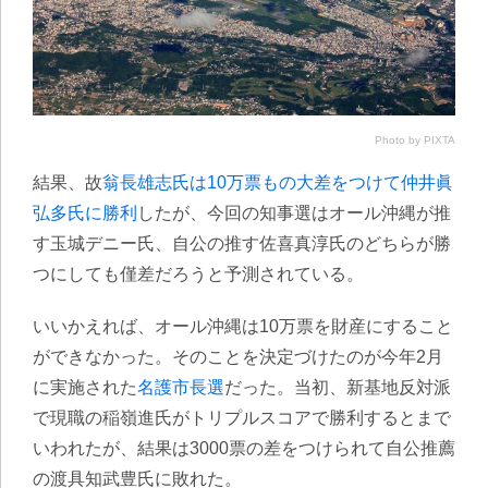
Photo by PIXTA
結果、故
翁長雄志氏は10万票もの大差をつけて仲井眞
弘多氏に勝利
したが、今回の知事選はオール沖縄が推
す玉城デニー氏、自公の推す佐喜真淳氏のどちらが勝
つにしても僅差だろうと予測されている。
いいかえれば、オール沖縄は10万票を財産にすること
ができなかった。そのことを決定づけたのが今年2月
に実施された
名護市長選
だった。当初、新基地反対派
で現職の稲嶺進氏がトリプルスコアで勝利するとまで
いわれたが、結果は3000票の差をつけられて自公推薦
の渡具知武豊氏に敗れた。